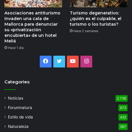
Asociaciones antiturismo
Turismo degenerativo:
invaden una cala de
¿quién es el culpable, el
Mallorca para denunciar
turismo o los turistas?
su «privatización
Hace 2 semanas
encubierta» de un hotel
Meliá
Hace 1 día
Facebook
Twitter
YouTube
Instagram
Categories
Noticias
2.736
Forumnatura
973
Estilo de vida
432
Naturaleza
387