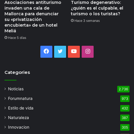
Asociaciones antiturismo
Turismo degenerativo:
invaden una cala de
¿quién es el culpable, el
Mallorca para denunciar
turismo o los turistas?
su «privatización
Hace 3 semanas
encubierta» de un hotel
Meliá
Hace 5 días
Facebook
Twitter
YouTube
Instagram
Categories
Noticias
2.736
Forumnatura
973
Estilo de vida
432
Naturaleza
387
Innovacion
305