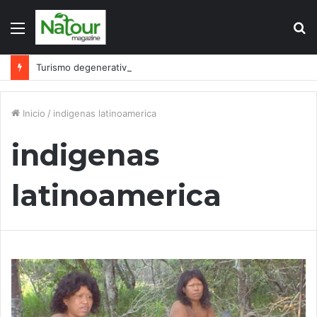
Menú
B
p
Turismo degenerativo: ¿quién es el culpable, el turismo o los turistas?
Inicio
/
indigenas latinoamerica
indigenas
latinoamerica