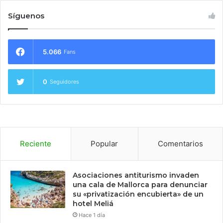
Síguenos
5.066
Fans
0
Seguidores
Reciente
Popular
Comentarios
Asociaciones antiturismo invaden
una cala de Mallorca para denunciar
su «privatización encubierta» de un
hotel Meliá
Hace 1 día