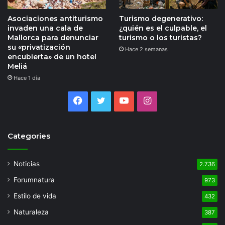
Asociaciones antiturismo
Turismo degenerativo:
invaden una cala de
¿quién es el culpable, el
Mallorca para denunciar
turismo o los turistas?
su «privatización
Hace 2 semanas
encubierta» de un hotel
Meliá
Hace 1 día
Facebook
Twitter
YouTube
Instagram
Categories
Noticias
2.736
Forumnatura
973
Estilo de vida
432
Naturaleza
387