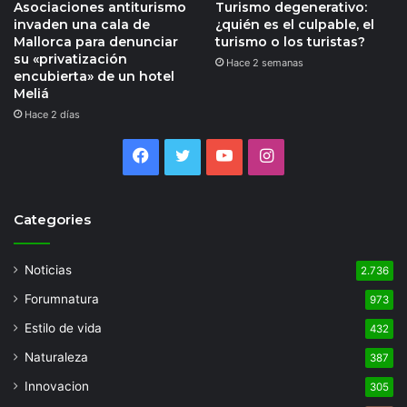
Asociaciones antiturismo
Turismo degenerativo:
invaden una cala de
¿quién es el culpable, el
Mallorca para denunciar
turismo o los turistas?
su «privatización
Hace 2 semanas
encubierta» de un hotel
Meliá
Hace 2 días
Facebook
Twitter
YouTube
Instagram
Categories
Noticias
2.736
Forumnatura
973
Estilo de vida
432
Naturaleza
387
Innovacion
305