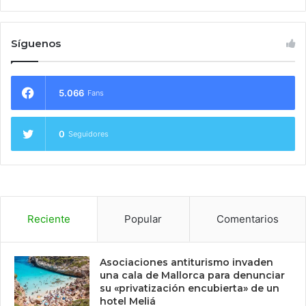
Síguenos
5.066
Fans
0
Seguidores
Reciente
Popular
Comentarios
Asociaciones antiturismo invaden
una cala de Mallorca para denunciar
su «privatización encubierta» de un
hotel Meliá