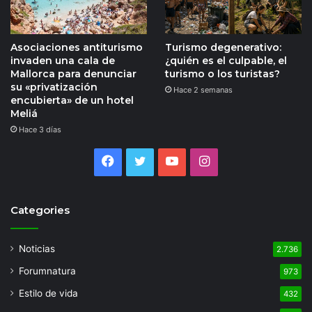
Asociaciones antiturismo
Turismo degenerativo:
invaden una cala de
¿quién es el culpable, el
Mallorca para denunciar
turismo o los turistas?
su «privatización
Hace 2 semanas
encubierta» de un hotel
Meliá
Hace 3 días
Facebook
Twitter
YouTube
Instagram
Categories
Noticias
2.736
Forumnatura
973
Estilo de vida
432