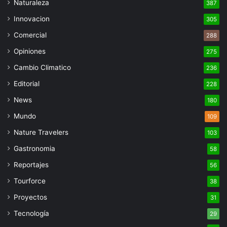
Naturaleza
387
Innovacion
305
Comercial
288
Opiniones
275
Cambio Climatico
236
Editorial
228
News
180
Mundo
109
Nature Travelers
103
Gastronomia
58
Reportajes
56
Tourforce
38
Proyectos
31
Tecnología
29