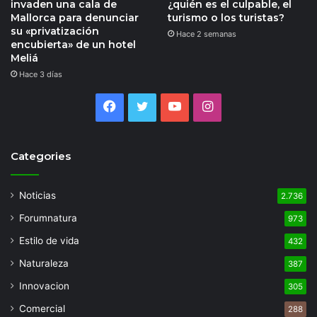
invaden una cala de
¿quién es el culpable, el
Mallorca para denunciar
turismo o los turistas?
su «privatización
Hace 2 semanas
encubierta» de un hotel
Meliá
Hace 3 días
Facebook
Twitter
YouTube
Instagram
Categories
Noticias
2.736
Forumnatura
973
Estilo de vida
432
Naturaleza
387
Innovacion
305
Comercial
288