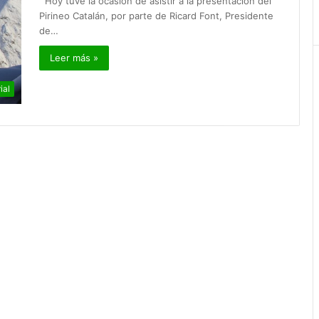
Hoy tuve la ocasión de asistir a la presentación del
Pirineo Catalán, por parte de Ricard Font, Presidente
de…
Leer más »
ial