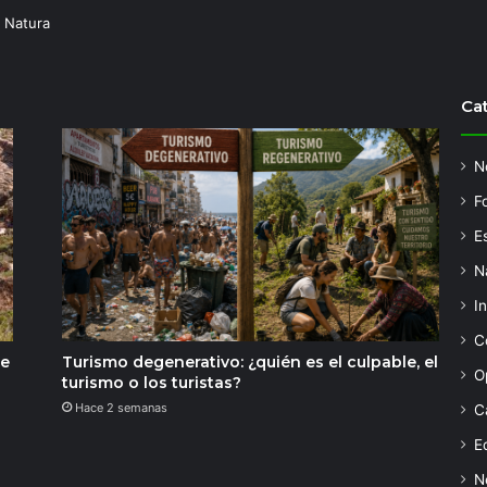
 Natura
Ca
N
F
Es
N
I
C
de
Turismo degenerativo: ¿quién es el culpable, el
O
turismo o los turistas?
Hace 2 semanas
C
Ed
N