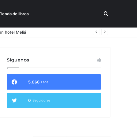
Buscar
Tienda de libros
un hotel Meliá
por
Síguenos
5.066
Fans
0
Seguidores