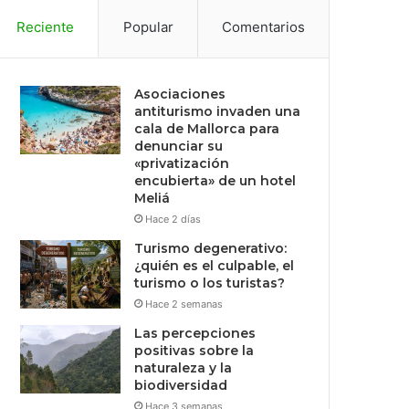
Reciente
Popular
Comentarios
Asociaciones
antiturismo invaden una
cala de Mallorca para
denunciar su
«privatización
encubierta» de un hotel
Meliá
Hace 2 días
Turismo degenerativo:
¿quién es el culpable, el
turismo o los turistas?
Hace 2 semanas
Las percepciones
positivas sobre la
naturaleza y la
biodiversidad
Hace 3 semanas