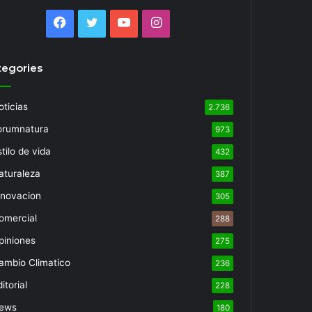
Facebook
Twitter
YouTube
Instagram
tegories
oticias
2.736
orumnatura
973
tilo de vida
432
aturaleza
387
nnovacion
305
omercial
288
piniones
275
ambio Climatico
236
itorial
228
ews
180