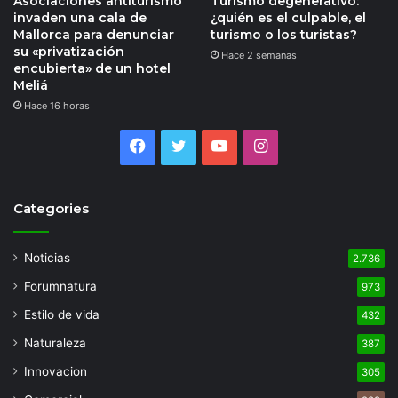
Asociaciones antiturismo
Turismo degenerativo:
invaden una cala de
¿quién es el culpable, el
Mallorca para denunciar
turismo o los turistas?
su «privatización
Hace 2 semanas
encubierta» de un hotel
Meliá
Hace 16 horas
Facebook
Twitter
YouTube
Instagram
Categories
Noticias
2.736
Forumnatura
973
Estilo de vida
432
Naturaleza
387
Innovacion
305