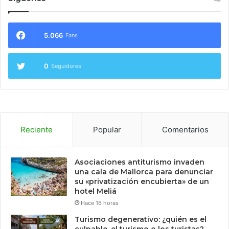
5.066
Fans
0
Seguidores
Reciente
Popular
Comentarios
Asociaciones antiturismo invaden
una cala de Mallorca para denunciar
su «privatización encubierta» de un
hotel Meliá
Hace 16 horas
Turismo degenerativo: ¿quién es el
culpable, el turismo o los turistas?