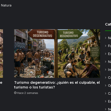
 Natura
Ca
N
F
Es
N
I
C
de
Turismo degenerativo: ¿quién es el culpable, el
O
turismo o los turistas?
Hace 2 semanas
C
Ed
N