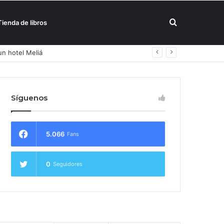
Buscar
Tienda de libros
un hotel Meliá
por
Síguenos
5.066
Fans
0
Seguidores