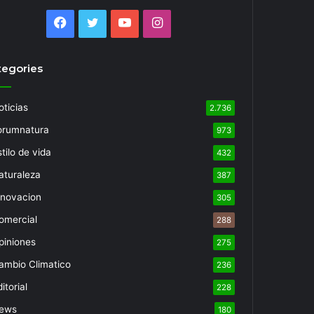
Facebook
Twitter
YouTube
Instagram
tegories
oticias
2.736
orumnatura
973
tilo de vida
432
aturaleza
387
nnovacion
305
omercial
288
piniones
275
ambio Climatico
236
itorial
228
ews
180