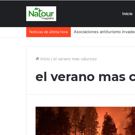
Inicio
Asociaciones antiturismo invade
Noticias de última hora
Inicio
/
el verano mas caluroso
el verano mas 