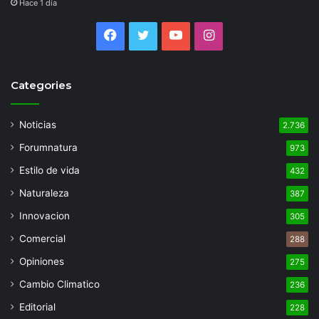
Hace 1 día
Facebook
Twitter
YouTube
Instagram
Categories
Noticias
2.736
Forumnatura
973
Estilo de vida
432
Naturaleza
387
Innovacion
305
Comercial
288
Opiniones
275
Cambio Climatico
236
Editorial
228