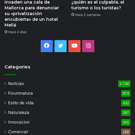
invaden una cala de
¿quién es el culpable, el
Mallorca para denunciar
turismo o los turistas?
su «privatización
Hace 2 semanas
encubierta» de un hotel
Meliá
Hace 4 días
Facebook
Twitter
YouTube
Instagram
Categories
Noticias
2.736
Forumnatura
973
Estilo de vida
432
Naturaleza
387
Innovacion
305
Comercial
288