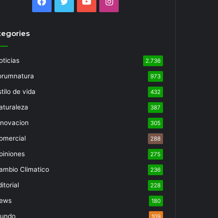
Facebook
Twitter
YouTube
Instagram
tegories
oticias
2.736
orumnatura
973
tilo de vida
432
aturaleza
387
nnovacion
305
omercial
288
piniones
275
ambio Climatico
236
itorial
228
ews
180
undo
109