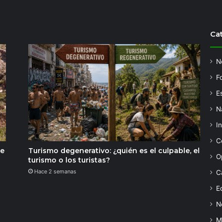
Ca
N
F
Es
N
I
C
de
Turismo degenerativo: ¿quién es el culpable, el
O
turismo o los turistas?
Hace 2 semanas
C
Ed
N
M