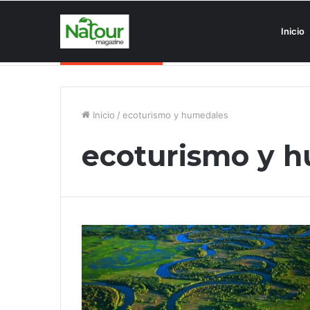
Inicio
Asociaciones antiturismo invade
Noticias de última hora
Inicio
/
ecoturismo y humedales
ecoturismo y 