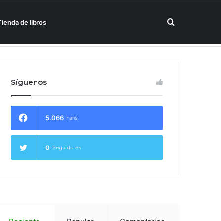
Buscar
Tienda de libros
un hotel Meliá
por
Síguenos
5.066
Fans
0
Seguidores