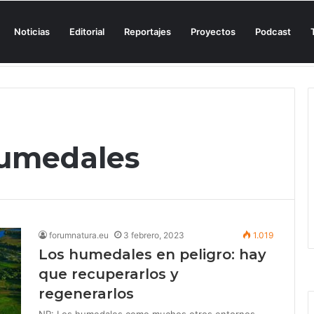
Noticias
Editorial
Reportajes
Proyectos
Podcast
n una cala de Mallorca para denunciar su «privatización encubierta» de 
humedales
forumnatura.eu
3 febrero, 2023
1.019
Los humedales en peligro: hay
que recuperarlos y
regenerarlos