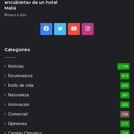
encubierta» de un hotel
Meliá
Hace 4 días
Facebook
Twitter
YouTube
Instagram
Categories
Noticias
2.736
Forumnatura
973
Estilo de vida
432
Naturaleza
387
Innovacion
305
Comercial
288
Opiniones
275
Cambio Climatico
236