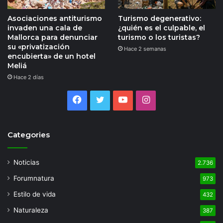
Asociaciones antiturismo
Turismo degenerativo:
invaden una cala de
¿quién es el culpable, el
Mallorca para denunciar
turismo o los turistas?
su «privatización
Hace 2 semanas
encubierta» de un hotel
Meliá
Hace 2 días
Facebook
Twitter
YouTube
Instagram
Categories
Noticias
2.736
Forumnatura
973
Estilo de vida
432
Naturaleza
387