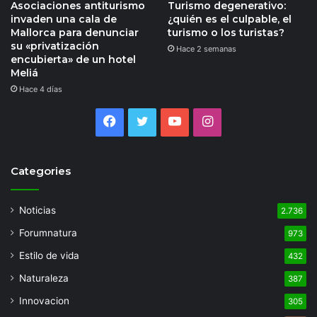
Asociaciones antiturismo
Turismo degenerativo:
invaden una cala de
¿quién es el culpable, el
Mallorca para denunciar
turismo o los turistas?
su «privatización
Hace 2 semanas
encubierta» de un hotel
Meliá
Hace 4 días
Facebook
Twitter
YouTube
Instagram
Categories
Noticias
2.736
Forumnatura
973
Estilo de vida
432
Naturaleza
387
Innovacion
305