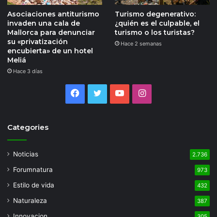
Asociaciones antiturismo
Turismo degenerativo:
invaden una cala de
¿quién es el culpable, el
Mallorca para denunciar
turismo o los turistas?
su «privatización
Hace 2 semanas
encubierta» de un hotel
Meliá
Hace 3 días
Facebook
Twitter
YouTube
Instagram
Categories
Noticias
2.736
Forumnatura
973
Estilo de vida
432
Naturaleza
387
Innovacion
305