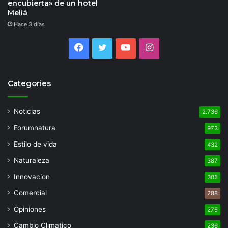
encubierta» de un hotel
Meliá
Hace 3 días
Facebook
Twitter
YouTube
Instagram
Categories
Noticias
2.736
Forumnatura
973
Estilo de vida
432
Naturaleza
387
Innovacion
305
Comercial
288
Opiniones
275
Cambio Climatico
236