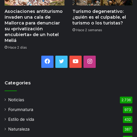
Asociaciones antiturismo
Turismo degenerativo:
invaden una cala de
¿quién es el culpable, el
Mallorca para denunciar
turismo o los turistas?
su «privatización
Hace 2 semanas
encubierta» de un hotel
Meliá
Hace 2 días
Facebook
Twitter
YouTube
Instagram
Categories
Noticias
2.736
Forumnatura
973
Estilo de vida
432
Naturaleza
387