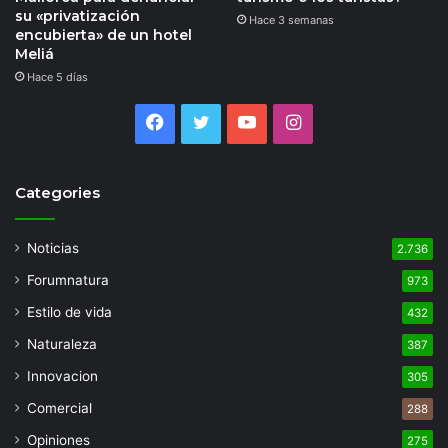
su «privatización
Hace 3 semanas
encubierta» de un hotel
Meliá
Hace 5 días
Facebook
Twitter
YouTube
Instagram
Categories
Noticias
2.736
Forumnatura
973
Estilo de vida
432
Naturaleza
387
Innovacion
305
Comercial
288
Opiniones
275