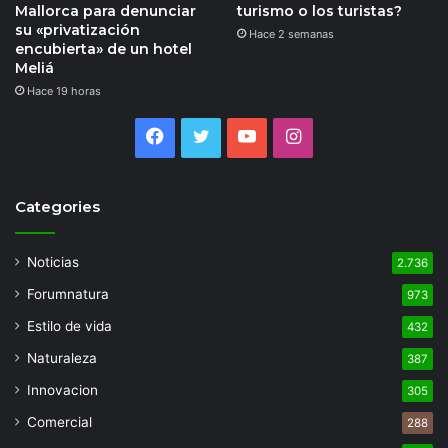
Mallorca para denunciar
turismo o los turistas?
su «privatización
Hace 2 semanas
encubierta» de un hotel
Meliá
Hace 19 horas
Facebook
Twitter
YouTube
Instagram
Categories
Noticias
2.736
Forumnatura
973
Estilo de vida
432
Naturaleza
387
Innovacion
305
Comercial
288