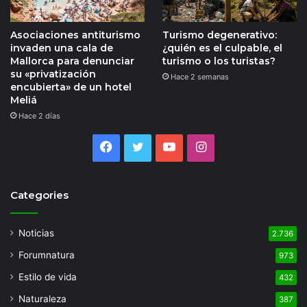
Asociaciones antiturismo
Turismo degenerativo:
invaden una cala de
¿quién es el culpable, el
Mallorca para denunciar
turismo o los turistas?
su «privatización
Hace 2 semanas
encubierta» de un hotel
Meliá
Hace 2 días
Facebook
Twitter
YouTube
Instagram
Categories
Noticias
2.736
Forumnatura
973
Estilo de vida
432
Naturaleza
387