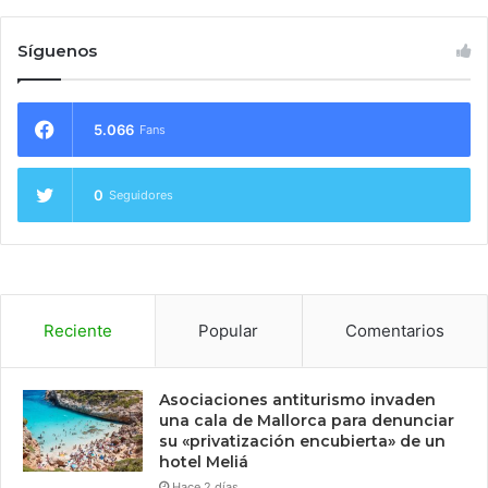
Síguenos
5.066
Fans
0
Seguidores
Reciente
Popular
Comentarios
Asociaciones antiturismo invaden
una cala de Mallorca para denunciar
su «privatización encubierta» de un
hotel Meliá
Hace 2 días