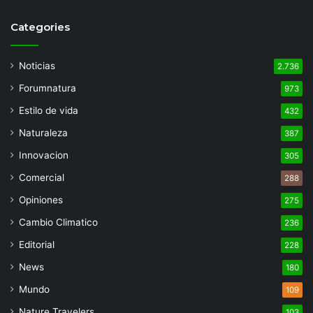
Categories
Noticias
2.736
Forumnatura
973
Estilo de vida
432
Naturaleza
387
Innovacion
305
Comercial
288
Opiniones
275
Cambio Climatico
236
Editorial
228
News
180
Mundo
109
Nature Travelers
103