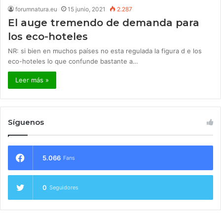
forumnatura.eu
15 junio, 2021
2.287
El auge tremendo de demanda para
los eco-hoteles
NR: si bien en muchos países no esta regulada la figura d e los
eco-hoteles lo que confunde bastante a…
Leer más »
Síguenos
5.066
Fans
0
Seguidores