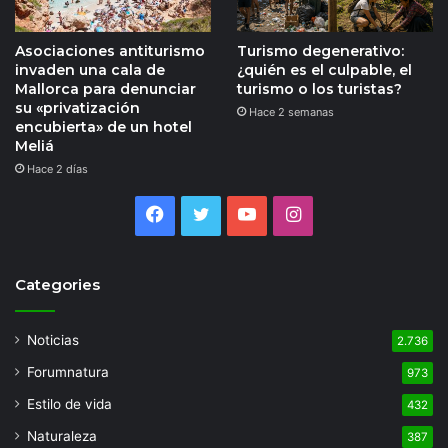
Asociaciones antiturismo
Turismo degenerativo:
invaden una cala de
¿quién es el culpable, el
Mallorca para denunciar
turismo o los turistas?
su «privatización
Hace 2 semanas
encubierta» de un hotel
Meliá
Hace 2 días
Facebook
Twitter
YouTube
Instagram
Categories
Noticias
2.736
Forumnatura
973
Estilo de vida
432
Naturaleza
387