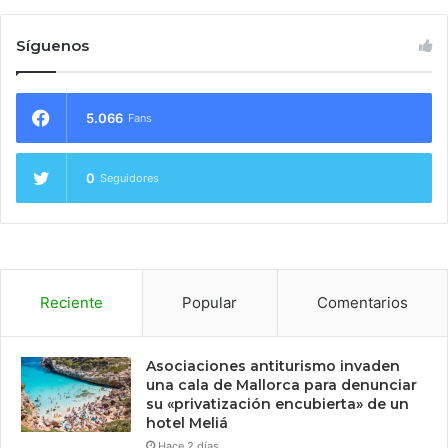
Síguenos
5.066
Fans
0
Seguidores
Reciente
Popular
Comentarios
Asociaciones antiturismo invaden
una cala de Mallorca para denunciar
su «privatización encubierta» de un
hotel Meliá
Hace 2 días