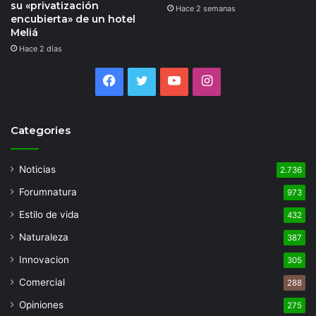
su «privatización
Hace 2 semanas
encubierta» de un hotel
Meliá
Hace 2 días
Facebook
Twitter
YouTube
Instagram
Categories
Noticias
2.736
Forumnatura
973
Estilo de vida
432
Naturaleza
387
Innovacion
305
Comercial
288
Opiniones
275