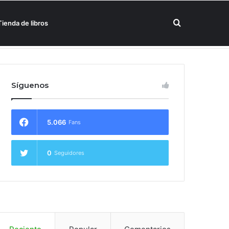
Buscar
Tienda de libros
un hotel Meliá
por
Síguenos
5.066
Fans
0
Seguidores