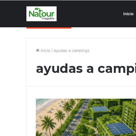
Inicio
Asociaciones antiturismo invade
Noticias de última hora
Inicio
/
ayudas a campings
ayudas a camp