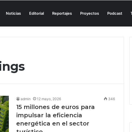
Noticias
Editorial
Reportajes
Proyectos
Podcast
n una cala de Mallorca para denunciar su «privatización encubierta» de 
ings
admin
12 mayo, 2026
346
15 millones de euros para
impulsar la eficiencia
energética en el sector
turístico