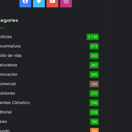
Facebook
Twitter
YouTube
Instagram
tegories
oticias
2.736
orumnatura
973
tilo de vida
432
aturaleza
387
nnovacion
305
omercial
288
piniones
275
ambio Climatico
236
itorial
228
ews
180
undo
109