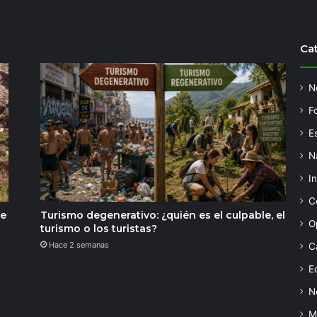
Ca
N
F
Es
N
I
C
de
Turismo degenerativo: ¿quién es el culpable, el
O
turismo o los turistas?
Hace 2 semanas
C
Ed
N
M