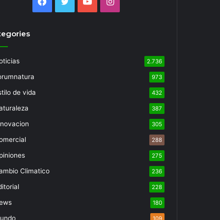
Facebook
Twitter
YouTube
Instagram
tegories
oticias
2.736
orumnatura
973
tilo de vida
432
aturaleza
387
nnovacion
305
omercial
288
piniones
275
ambio Climatico
236
itorial
228
ews
180
undo
109