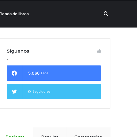
Buscar
Tienda de libros
un hotel Meliá
por
Síguenos
5.066
Fans
0
Seguidores