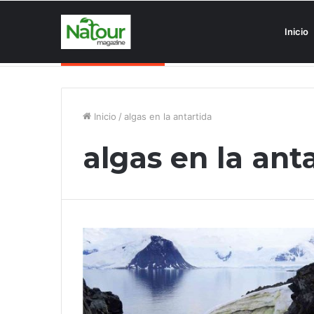
Inicio
Asociaciones antiturismo invade
Noticias de última hora
Inicio
/
algas en la antartida
algas en la ant