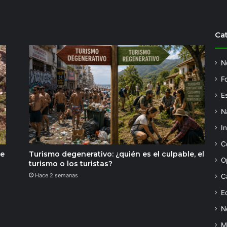
Ca
N
F
Es
N
I
C
de
Turismo degenerativo: ¿quién es el culpable, el
O
turismo o los turistas?
Hace 2 semanas
C
Ed
N
M