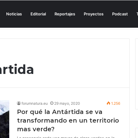
Noticias
Editorial
Reportajes
Proyectos
Podcast
n una cala de Mallorca para denunciar su «privatización encubierta» de 
artida
forumnatura.eu
29 mayo, 2020
1.256
Por qué la Antártida se va
transformando en un territorio
mas verde?