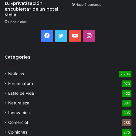
su «privatización
Hace 2 semanas
encubierta» de un hotel
Meliá
Hace 2 días
Facebook
Twitter
YouTube
Instagram
Categories
Noticias
2.736
Forumnatura
973
Estilo de vida
432
Naturaleza
387
Innovacion
305
Comercial
288
Opiniones
275