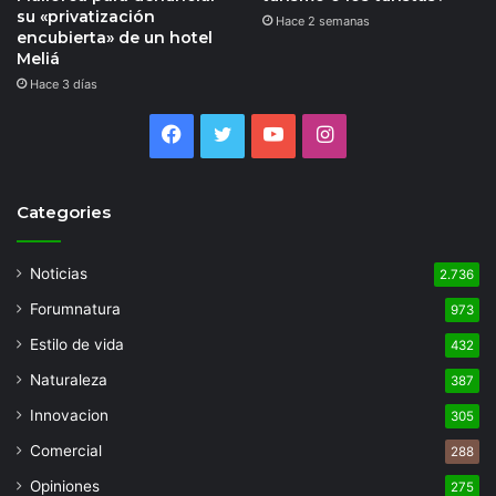
su «privatización
Hace 2 semanas
encubierta» de un hotel
Meliá
Hace 3 días
Facebook
Twitter
YouTube
Instagram
Categories
Noticias
2.736
Forumnatura
973
Estilo de vida
432
Naturaleza
387
Innovacion
305
Comercial
288
Opiniones
275