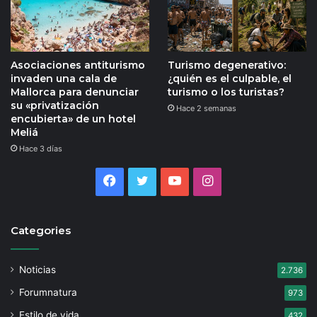
Asociaciones antiturismo
Turismo degenerativo:
invaden una cala de
¿quién es el culpable, el
Mallorca para denunciar
turismo o los turistas?
su «privatización
Hace 2 semanas
encubierta» de un hotel
Meliá
Hace 3 días
Facebook
Twitter
YouTube
Instagram
Categories
Noticias
2.736
Forumnatura
973
Estilo de vida
432