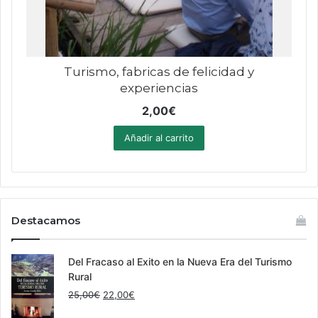
Turismo, fabricas de felicidad y
experiencias
2,00
€
Añadir al carrito
Destacamos
Del Fracaso al Exito en la Nueva Era del Turismo
Rural
El
El
25,00
€
22,00
€
precio
precio