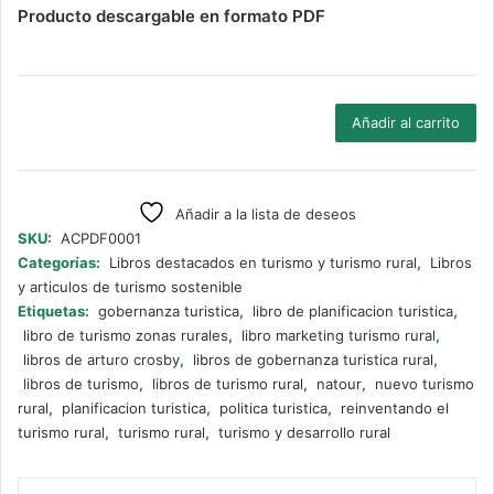
Producto descargable en formato PDF
Reinventando
Añadir al carrito
el
Turismo
Rural
cantidad
Añadir a la lista de deseos
SKU:
ACPDF0001
Categorías:
Libros destacados en turismo y turismo rural
,
Libros
y articulos de turismo sostenible
Etiquetas:
gobernanza turistica
,
libro de planificacion turistica
,
libro de turismo zonas rurales
,
libro marketing turismo rural
,
libros de arturo crosby
,
libros de gobernanza turistica rural
,
libros de turismo
,
libros de turismo rural
,
natour
,
nuevo turismo
rural
,
planificacion turistica
,
politica turistica
,
reinventando el
turismo rural
,
turismo rural
,
turismo y desarrollo rural