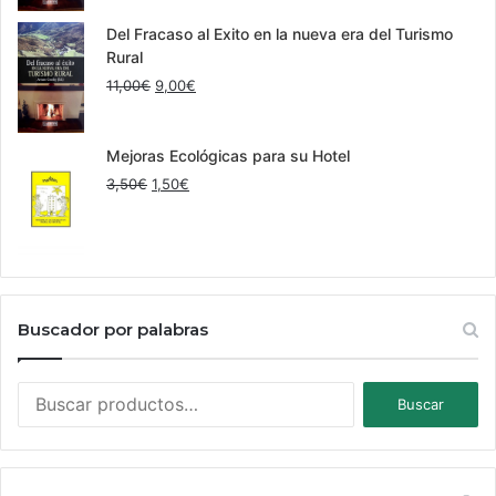
original
actual
era:
es:
Del Fracaso al Exito en la nueva era del Turismo
25,00€.
22,00€.
Rural
El
El
11,00
€
9,00
€
precio
precio
original
actual
era:
es:
Mejoras Ecológicas para su Hotel
11,00€.
9,00€.
El
El
3,50
€
1,50
€
precio
precio
original
actual
era:
es:
3,50€.
1,50€.
Buscador por palabras
Buscar
Buscar
por: