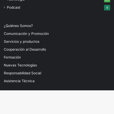
Podcast
6
¿Quiénes Somos?
Comunicación y Promoción
Servicios y productos
Cooperación al Desarrollo
Formación
Nuevas Tecnologías
Responsabilidad Social
Asistencia Técnica
Haznos llegar tu artículo y colabora en nuestro
proyecto
Bo
Haznos llegar tu artículo