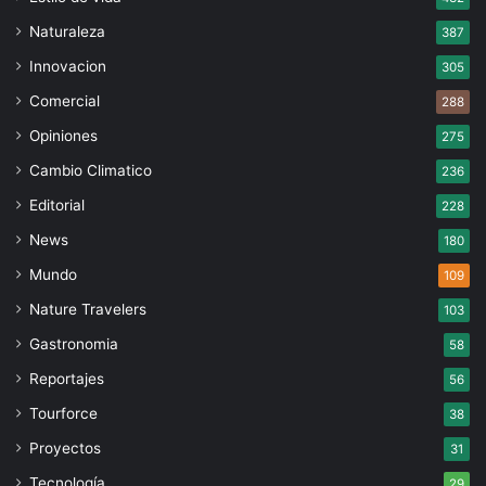
Naturaleza
387
Innovacion
305
Comercial
288
Opiniones
275
Cambio Climatico
236
Editorial
228
News
180
Mundo
109
Nature Travelers
103
Gastronomia
58
Reportajes
56
Tourforce
38
Proyectos
31
Tecnología
29