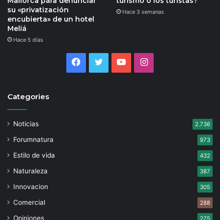
Mallorca para denunciar
turismo o los turistas?
su «privatización
Hace 3 semanas
encubierta» de un hotel
Meliá
Hace 5 días
Facebook
Twitter
YouTube
Instagram
Categories
Noticias
2.736
Forumnatura
973
Estilo de vida
432
Naturaleza
387
Innovacion
305
Comercial
288
Opiniones
275