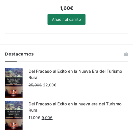
1,60
€
Añadir al carrito
Destacamos
Del Fracaso al Exito en la Nueva Era del Turismo
Rural
El
El
25,00
€
22,00
€
precio
precio
original
actual
era:
es:
Del Fracaso al Exito en la nueva era del Turismo
25,00€.
22,00€.
Rural
El
El
11,00
€
9,00
€
precio
precio
original
actual