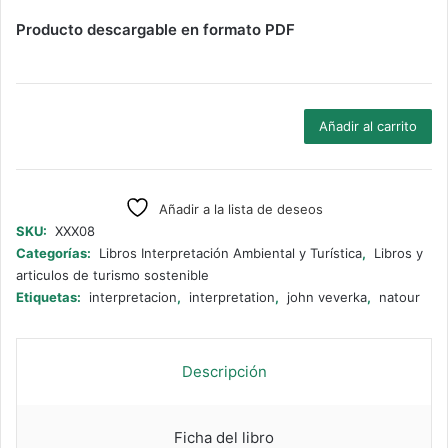
Producto descargable en formato PDF
The
Añadir al carrito
Inter
Edge
-
Volume
Añadir a la lista de deseos
Three/Issue
SKU:
XXX08
Two/1996
Categorías:
Libros Interpretación Ambiental y Turística
,
Libros y
cantidad
articulos de turismo sostenible
Etiquetas:
interpretacion
,
interpretation
,
john veverka
,
natour
Descripción
Ficha del libro