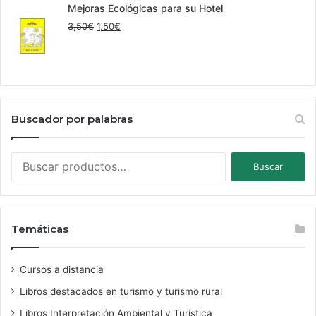
era:
es:
Mejoras Ecológicas para su Hotel
11,00€.
9,00€.
El
El
3,50
€
1,50
€
precio
precio
original
actual
era:
es:
3,50€.
1,50€.
Buscador por palabras
Buscar
Buscar
por:
Temáticas
Cursos a distancia
Libros destacados en turismo y turismo rural
Libros Interpretación Ambiental y Turística