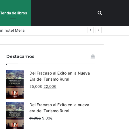
Buscar
Tienda de libros
un hotel Meliá
por
Destacamos
Del Fracaso al Exito en la Nueva
Era del Turismo Rural
El
El
25,00
€
22,00
€
precio
precio
original
actual
era:
es:
Del Fracaso al Exito en la nueva
25,00€.
22,00€.
era del Turismo Rural
El
El
11,00
€
9,00
€
precio
precio