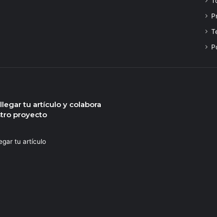
T
P
T
P
legar tu artículo y colabora
tro proyecto
egar tu artículo