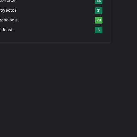
ourforce
38
royectos
31
ecnología
29
odcast
6