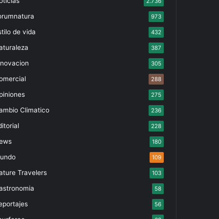
oticias
2.736
orumnatura
973
tilo de vida
432
aturaleza
387
nnovacion
305
omercial
288
piniones
275
ambio Climatico
236
itorial
228
ews
180
undo
109
ature Travelers
103
astronomia
58
eportajes
56