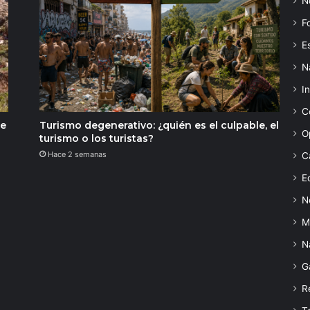
N
F
Es
N
I
C
de
Turismo degenerativo: ¿quién es el culpable, el
O
turismo o los turistas?
Hace 2 semanas
C
Ed
N
M
N
G
R