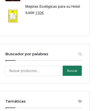
original
actual
era:
es:
Mejoras Ecológicas para su Hotel
11,00€.
9,00€.
El
El
3,50
€
1,50
€
precio
precio
original
actual
era:
es:
3,50€.
1,50€.
Buscador por palabras
Buscar
Buscar
por:
Temáticas