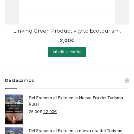
Linking Green Productivity to Ecotourism.
2,00
€
Añadir al carrito
Destacamos
Del Fracaso al Exito en la Nueva Era del Turismo
Rural
El
El
25,00
€
22,00
€
precio
precio
original
actual
era:
es:
Del Fracaso al Exito en la nueva era del Turismo