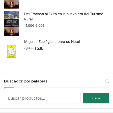
precio
precio
original
actual
era:
es:
Del Fracaso al Exito en la nueva era del Turismo
25,00€.
22,00€.
Rural
El
El
11,00
€
9,00
€
precio
precio
original
actual
era:
es:
Mejoras Ecológicas para su Hotel
11,00€.
9,00€.
El
El
3,50
€
1,50
€
precio
precio
original
actual
era:
es:
3,50€.
1,50€.
Buscador por palabras
Buscar
Buscar
por: