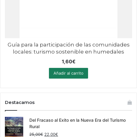
Guía para la participación de las comunidades
locales: turismo sostenible en humedales
1,60
€
Añadir al carrito
Destacamos
Del Fracaso al Exito en la Nueva Era del Turismo
Rural
El
El
25,00
€
22,00
€