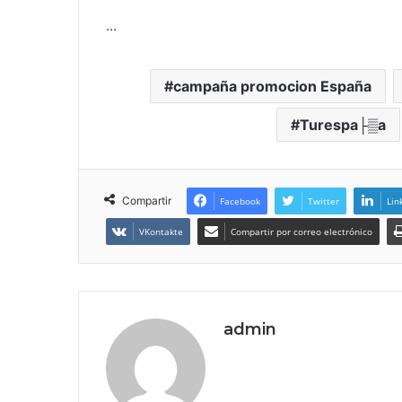
…
campaña promocion España
Turespa├▒a
Compartir
Facebook
Twitter
Lin
VKontakte
Compartir por correo electrónico
admin