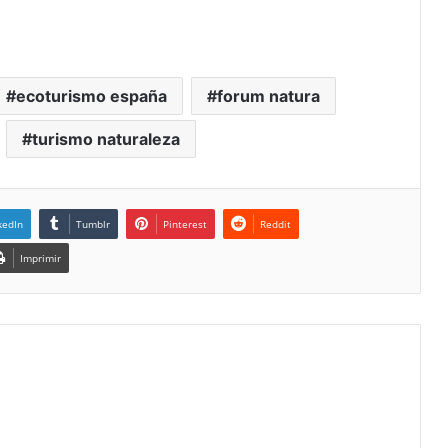
ecoturismo españa
forum natura
turismo naturaleza
kedIn
Tumblr
Pinterest
Reddit
Imprimir