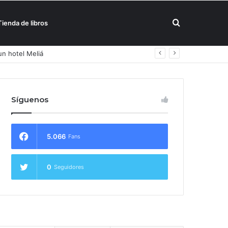
Buscar
Tienda de libros
un hotel Meliá
por
Síguenos
5.066
Fans
0
Seguidores