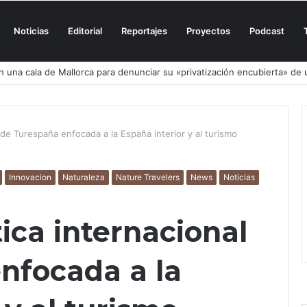
Noticias
Editorial
Reportajes
Proyectos
Podcast
n una cala de Mallorca para denunciar su «privatización encubierta» de 
 de Turespaña enfocada a la España interior y al turismo
Innovacion
Naturaleza
Nature Travelers
News
Noticias
ica internacional
nfocada a la