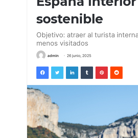
España interior
sostenible
Objetivo: atraer al turista inter
menos visitados
admin
26 junio, 2025
Facebook
Twitter
LinkedIn
Tumblr
Pinterest
Reddit