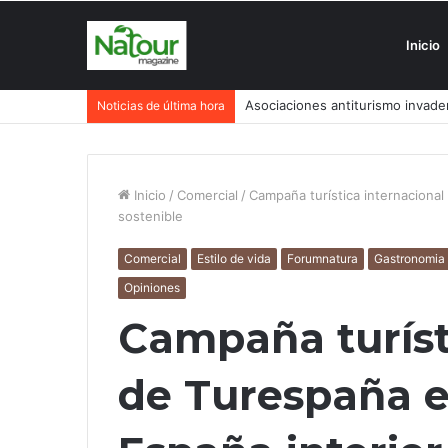
Inicio
Asociaciones antiturismo invade
Noticias de última hora
Inicio
/
Comercial
/
Campaña turística internacional
sostenible
Comercial
Estilo de vida
Forumnatura
Gastronomia
Opiniones
Campaña turíst
de Turespaña e