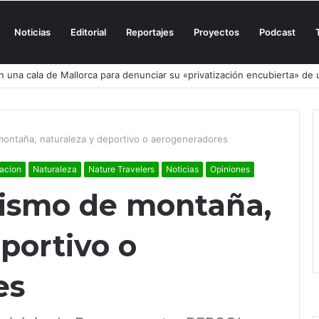
Noticias
Editorial
Reportajes
Proyectos
Podcast
n una cala de Mallorca para denunciar su «privatización encubierta» de 
 montaña, naturaleza y deportivo o aerogeneradores
acion
Naturaleza
Nature Travelers
Noticias
Opiniones
urismo de montaña,
portivo o
es