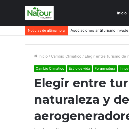
Inicio
Asociaciones antiturismo invade
Noticias de última hora
Inicio
/
Cambio Climatico
/
Elegir entre turismo de
Cambio Climatico
Estilo de vida
Forumnatura
Innov
Elegir entre t
naturaleza y de
aerogenerador