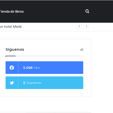
Buscar
Tienda de libros
un hotel Meliá
por
Síguenos
5.066
Fans
0
Seguidores