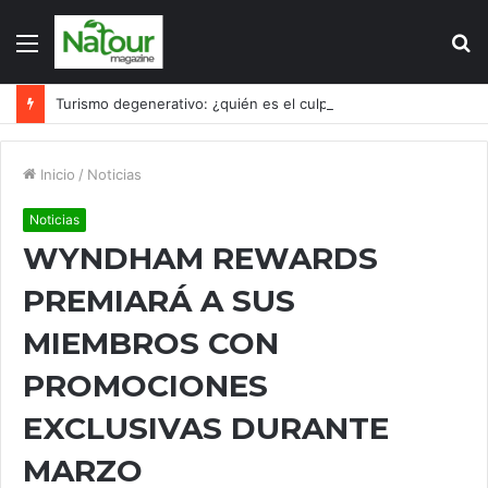
Menú
B
p
Turismo degenerativo: ¿quién es el culpable, el turismo o los turistas?
Inicio
/
Noticias
Noticias
WYNDHAM REWARDS
PREMIARÁ A SUS
MIEMBROS CON
PROMOCIONES
EXCLUSIVAS DURANTE
MARZO