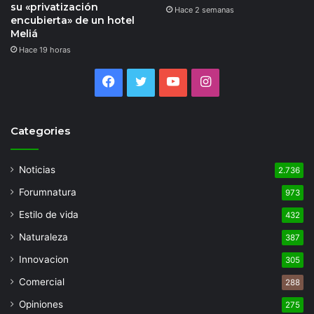
su «privatización
Hace 2 semanas
encubierta» de un hotel
Meliá
Hace 19 horas
Facebook
Twitter
YouTube
Instagram
Categories
Noticias
2.736
Forumnatura
973
Estilo de vida
432
Naturaleza
387
Innovacion
305
Comercial
288
Opiniones
275