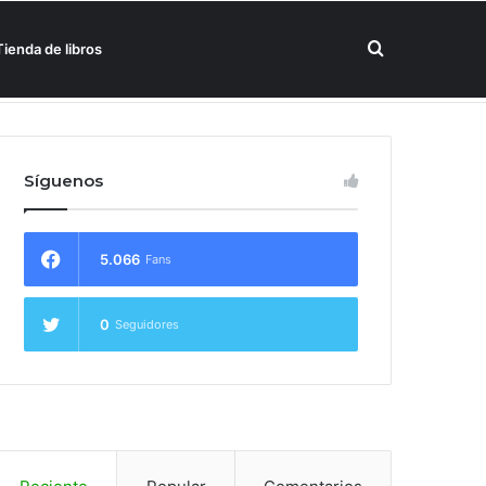
Buscar
Tienda de libros
un hotel Meliá
por
Síguenos
5.066
Fans
0
Seguidores