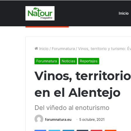
Inicio
Asociaciones antiturismo invade
Noticias de última hora
Inicio
/
Forumnatura
/
Vinos, territorio y turismo: É
Forumnatura
Noticias
Reportajes
Vinos, territori
en el Alentejo
Del viñedo al enoturismo
forumnatura.eu
5 octubre, 2021
Facebook
Twitter
LinkedIn
Tumblr
Pinterest
Reddit