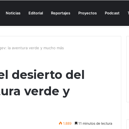
Noticias
Editorial
Reportajes
Proyectos
Podcast
n una cala de Mallorca para denunciar su «privatización encubierta» de 
gev: la aventura verde y mucho más
l desierto del
tura verde y
1.889
11 minutos de lectura