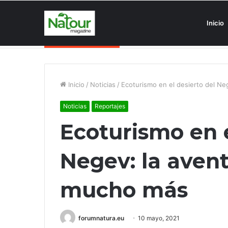
Inicio
Asociaciones antiturismo invade
Noticias de última hora
Inicio
/
Noticias
/
Ecoturismo en el desierto del Ne
Noticias
Reportajes
Ecoturismo en e
Negev: la aven
mucho más
forumnatura.eu
10 mayo, 2021