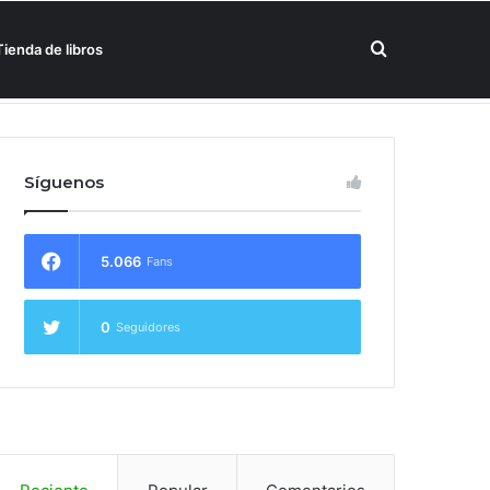
Buscar
Tienda de libros
un hotel Meliá
por
Síguenos
5.066
Fans
0
Seguidores