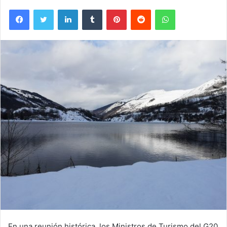
Facebook
Twitter
LinkedIn
Tumblr
Pinterest
Reddit
WhatsApp
En una reunión histórica, los Ministros de Turismo del G20