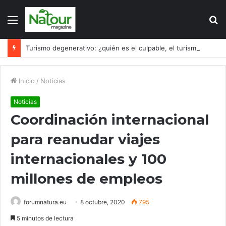
Menú
B
p
Turismo degenerativo: ¿quién es el culpable, el turismo o los turistas?
Inicio
/
Noticias
Noticias
Coordinación internacional
para reanudar viajes
internacionales y 100
millones de empleos
forumnatura.eu
8 octubre, 2020
795
5 minutos de lectura