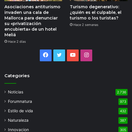
Asociaciones antiturismo
Turismo degenerativo:
invaden una cala de
¿quién es el culpable, el
Mallorca para denunciar
turismo o los turistas?
su «privatización
Hace 2 semanas
encubierta» de un hotel
Meliá
Hace 2 días
Facebook
Twitter
YouTube
Instagram
Categories
Noticias
2.736
Forumnatura
973
Estilo de vida
432
Naturaleza
387
Innovacion
305