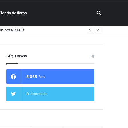
Buscar
Tienda de libros
por
Síguenos
5.066
Fans
0
Seguidores