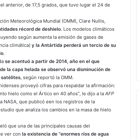
l anterior, de 17,5 grados, que tuvo lugar el 24 de
ación Meteorológica Mundial (OMM), Clare Nullis,
ntidades récord de deshielo
. Los modelos climáticos
inuyendo según aumenta la emisión de gases de
cia climática)
y la Antártida perderá un tercio de su
lo
.
da
se acentuó a partir de 2014, año en el que
de la capa helada se observó una disminución de
 satélites
, según reportó la OMM.
nidenses proveyó cifras para respaldar la afirmación:
nto hielo como el Ártico en 40 años”, le dijo a la
AFP
 la NASA, que publicó een los registros de la
tudio que analiza los cambios en la masa de hielo
eló que una de las principales causas del
ue ver con
la existencia de “enormes ríos de agua