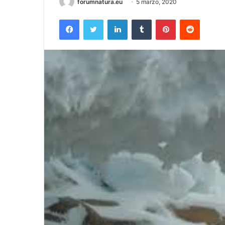
forumnatura.eu
5 marzo, 2020
Facebook
Twitter
LinkedIn
Tumblr
Pinterest
Reddit