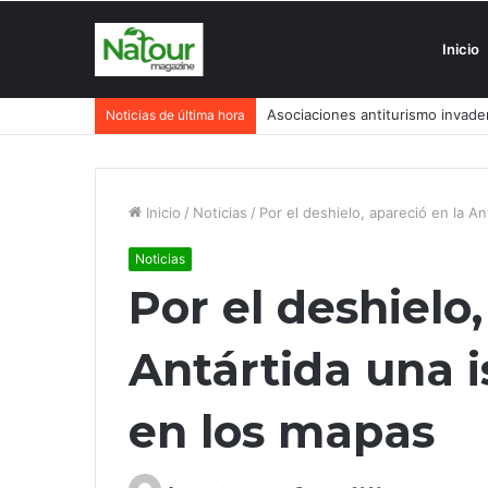
Inicio
Turismo degenerativo: ¿quién es 
Noticias de última hora
Inicio
/
Noticias
/
Por el deshielo, apareció en la A
Noticias
Por el deshielo,
Antártida una i
en los mapas