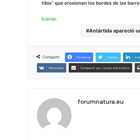
tibia” que erosionan los bordes de las barre
fuente:
Antártida apareció un
Compartir
Facebook
Twitter
Lin
VKontakte
Compartir por correo electrónico
forumnatura.eu