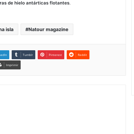
ras de hielo antárticas flotantes
.
a isla
Natour magazine
kedIn
Tumblr
Pinterest
Reddit
Imprimir