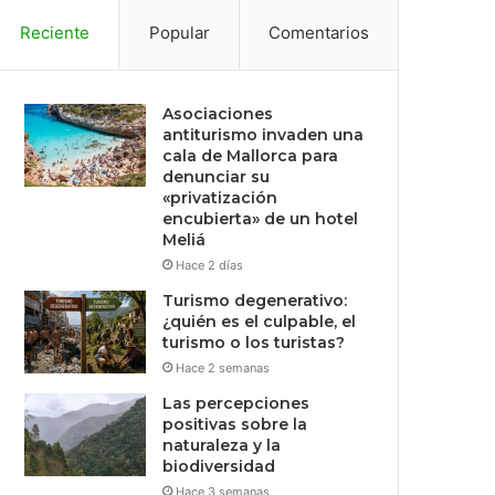
Reciente
Popular
Comentarios
Asociaciones
antiturismo invaden una
cala de Mallorca para
denunciar su
«privatización
encubierta» de un hotel
Meliá
Hace 2 días
Turismo degenerativo:
¿quién es el culpable, el
turismo o los turistas?
Hace 2 semanas
Las percepciones
positivas sobre la
naturaleza y la
biodiversidad
Hace 3 semanas