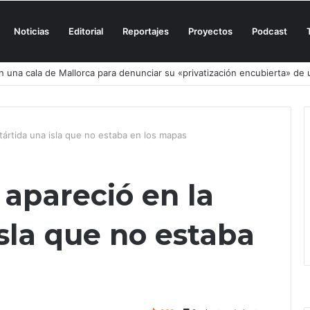
Noticias
Editorial
Reportajes
Proyectos
Podcast
el culpable, el turismo o los turistas?
ntártida una isla que no estaba en los mapas
 apareció en la
sla que no estaba