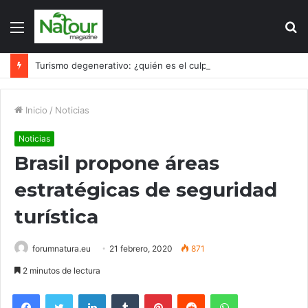
Menú
B
p
Turismo degenerativo: ¿quién es el culpable, el turismo o los turistas?
Inicio
/
Noticias
Noticias
Brasil propone áreas
estratégicas de seguridad
turística
forumnatura.eu
21 febrero, 2020
871
2 minutos de lectura
Facebook
Twitter
LinkedIn
Tumblr
Pinterest
Reddit
WhatsApp