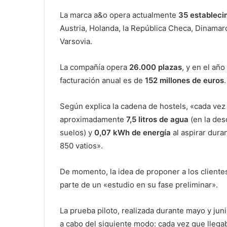
La marca a&o opera actualmente
35 estableci
Austria, Holanda, la República Checa, Dinamarca
Varsovia.
La compañía opera
26.000 plazas
, y en el añ
facturación anual es de
152 millones de euros
.
Según explica la cadena de hostels, «cada ve
aproximadamente
7,5 litros de agua
(en la des
suelos) y
0,07 kWh de energía
al aspirar dura
850 vatios».
De momento, la idea de proponer a los clientes 
parte de un «estudio en su fase preliminar».
La prueba piloto, realizada durante mayo y jun
a cabo del siguiente modo: cada vez que llegab