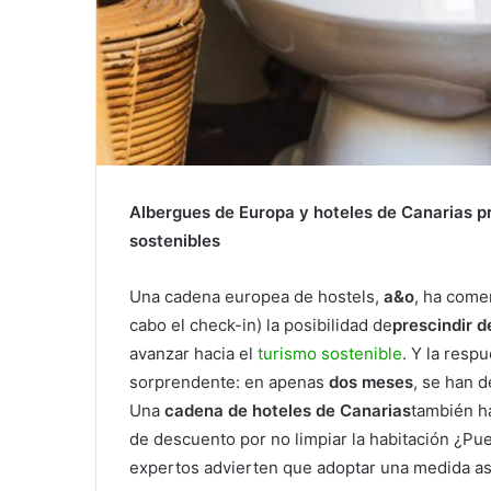
Albergues de Europa y hoteles de Canarias p
sostenibles
Una cadena europea de hostels,
a&o
, ha come
cabo el check-in) la posibilidad de
prescindir d
avanzar hacia el
turismo sostenible
. Y la resp
sorprendente: en apenas
dos meses
, se han 
Una
cadena de hoteles de Canarias
también h
de descuento por no limpiar la habitación ¿P
expertos advierten que adoptar una medida as