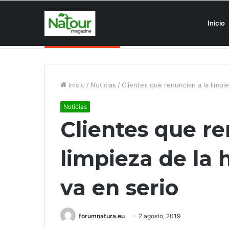
Inicio
Asociaciones antiturismo invade
Noticias de última hora
Inicio
/
Noticias
/
Clientes que renuncian a la limpie
Noticias
Clientes que re
limpieza de la 
va en serio
forumnatura.eu
2 agosto, 2019