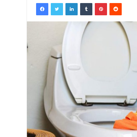
Facebook
Twitter
LinkedIn
Tumblr
Pinterest
Reddit