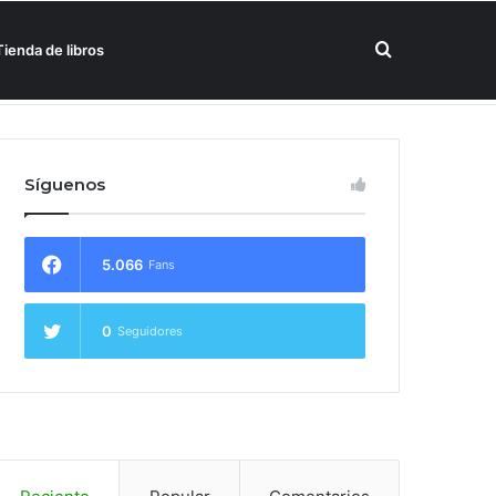
Buscar
Tienda de libros
un hotel Meliá
por
Síguenos
5.066
Fans
0
Seguidores