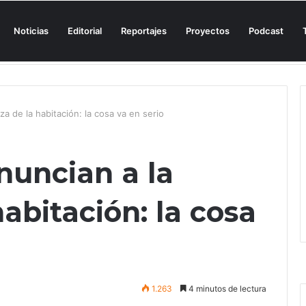
Noticias
Editorial
Reportajes
Proyectos
Podcast
n una cala de Mallorca para denunciar su «privatización encubierta» de 
za de la habitación: la cosa va en serio
nuncian a la
habitación: la cosa
1.263
4 minutos de lectura