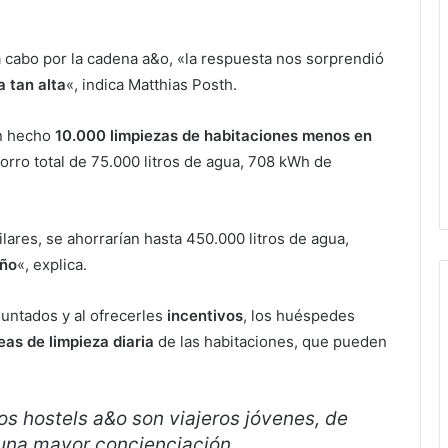
 a cabo por la cadena a&o, «la respuesta nos sorprendió
a tan alta
«, indica Matthias Posth.
an hecho
10.000 limpiezas de habitaciones menos en
horro total de 75.000 litros de agua, 708 kWh de
lares, se ahorrarían hasta 450.000 litros de agua,
año
«, explica.
guntados y al ofrecerles
incentivos
, los huéspedes
reas de limpieza diaria
de las habitaciones, que pueden
s hostels a&o son viajeros jóvenes, de
n una mayor concienciación