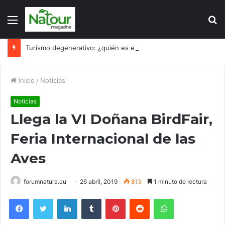
Menú
B
p
Turismo degenerativo: ¿quién es el culpable, el turismo o los turistas?
Inicio
/
Noticias
Noticias
Llega la VI Doñana BirdFair,
Feria Internacional de las
Aves
forumnatura.eu
26 abril, 2019
813
1 minuto de lectura
Facebook
Twitter
LinkedIn
Tumblr
Pinterest
Reddit
WhatsApp