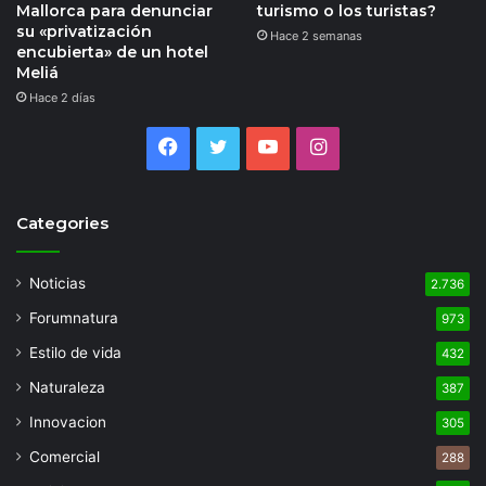
Mallorca para denunciar
turismo o los turistas?
su «privatización
Hace 2 semanas
encubierta» de un hotel
Meliá
Hace 2 días
Facebook
Twitter
YouTube
Instagram
Categories
Noticias
2.736
Forumnatura
973
Estilo de vida
432
Naturaleza
387
Innovacion
305
Comercial
288