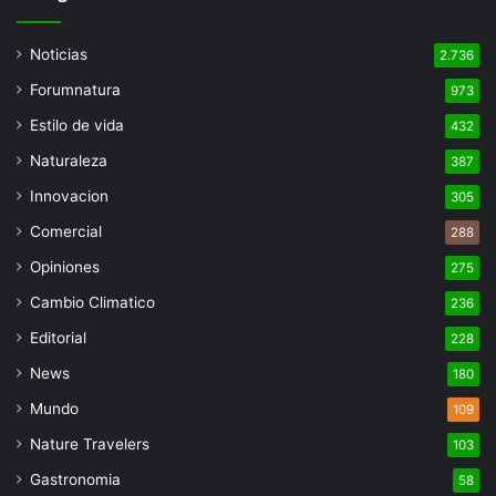
Noticias
2.736
Forumnatura
973
Estilo de vida
432
Naturaleza
387
Innovacion
305
Comercial
288
Opiniones
275
Cambio Climatico
236
Editorial
228
News
180
Mundo
109
Nature Travelers
103
Gastronomia
58