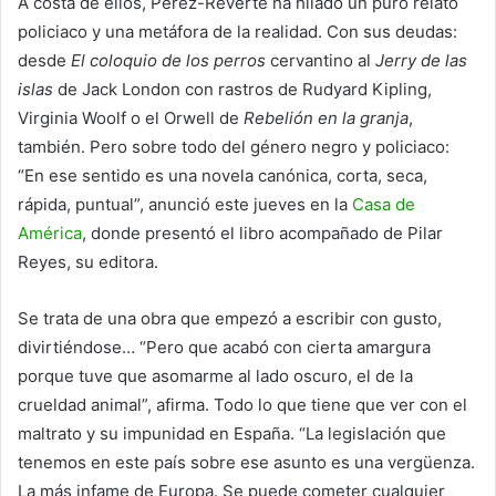
A costa de ellos, Pérez-Reverte ha hilado un puro relato
policiaco y una metáfora de la realidad. Con sus deudas:
desde
El coloquio de los perros
cervantino al
Jerry de las
islas
de Jack London con rastros de Rudyard Kipling,
Virginia Woolf o el Orwell de
Rebelión en la granja
,
también. Pero sobre todo del género negro y policiaco:
“En ese sentido es una novela canónica, corta, seca,
rápida, puntual”, anunció este jueves en la
Casa de
América
, donde presentó el libro acompañado de Pilar
Reyes, su editora.
Se trata de una obra que empezó a escribir con gusto,
divirtiéndose… “Pero que acabó con cierta amargura
porque tuve que asomarme al lado oscuro, el de la
crueldad animal”, afirma. Todo lo que tiene que ver con el
maltrato y su impunidad en España. “La legislación que
tenemos en este país sobre ese asunto es una vergüenza.
La más infame de Europa. Se puede cometer cualquier