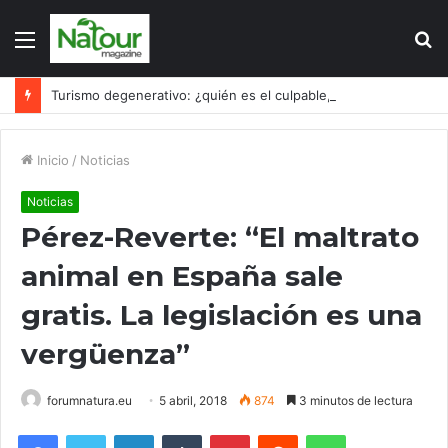
Menú
B
p
Turismo degenerativo: ¿quién es el culpable, el turismo o los turistas?
Inicio
/
Noticias
Noticias
Pérez-Reverte: “El maltrato
animal en España sale
gratis. La legislación es una
vergüenza”
forumnatura.eu
5 abril, 2018
874
3 minutos de lectura
Facebook
Twitter
LinkedIn
Tumblr
Pinterest
Reddit
WhatsApp