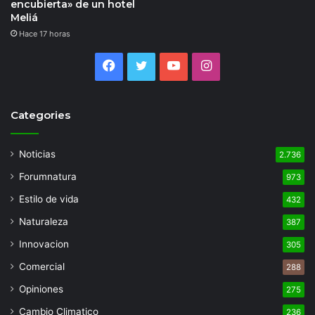
encubierta» de un hotel
Meliá
Hace 17 horas
Facebook
Twitter
YouTube
Instagram
Categories
Noticias
2.736
Forumnatura
973
Estilo de vida
432
Naturaleza
387
Innovacion
305
Comercial
288
Opiniones
275
Cambio Climatico
236