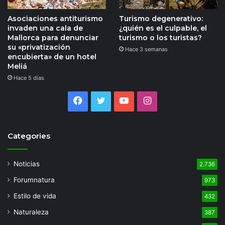
Asociaciones antiturismo
Turismo degenerativo:
invaden una cala de
¿quién es el culpable, el
Mallorca para denunciar
turismo o los turistas?
su «privatización
Hace 3 semanas
encubierta» de un hotel
Meliá
Hace 5 días
Facebook
Twitter
YouTube
Instagram
Categories
Noticias
2.736
Forumnatura
973
Estilo de vida
432
Naturaleza
387