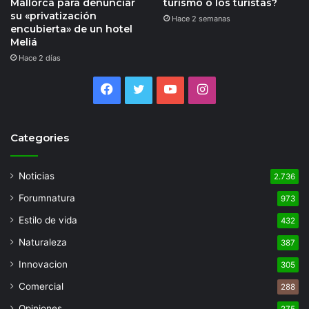
Mallorca para denunciar
turismo o los turistas?
su «privatización
Hace 2 semanas
encubierta» de un hotel
Meliá
Hace 2 días
Facebook
Twitter
YouTube
Instagram
Categories
Noticias
2.736
Forumnatura
973
Estilo de vida
432
Naturaleza
387
Innovacion
305
Comercial
288
Opiniones
275