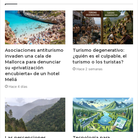
Asociaciones antiturismo
Turismo degenerativo:
invaden una cala de
¿quién es el culpable, el
Mallorca para denunciar
turismo o los turistas?
su «privatización
Hace 2 semanas
encubierta» de un hotel
Meliá
Hace 4 días
Las percepciones
Tecnologia para