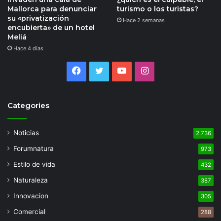
Mallorca para denunciar
turismo o los turistas?
su «privatización
Hace 2 semanas
encubierta» de un hotel
Meliá
Hace 4 días
Facebook
Twitter
YouTube
Instagram
Categories
Noticias
2.736
Forumnatura
973
Estilo de vida
432
Naturaleza
387
Innovacion
305
Comercial
288