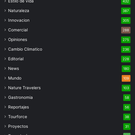
Estilo de vida
432
Naturaleza
387
Innovacion
305
Comercial
288
Opiniones
275
Cambio Climatico
236
Editorial
228
News
180
Mundo
109
Nature Travelers
103
Gastronomia
58
Reportajes
56
Tourforce
38
Proyectos
31