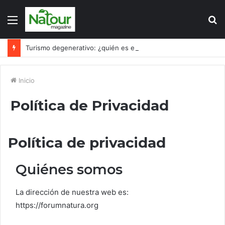
Menú
B
p
Turismo degenerativo: ¿quién es el culpable, el turismo o los turistas?
Inicio
Política de Privacidad
Política de privacidad
Quiénes somos
La dirección de nuestra web es:
https://forumnatura.org